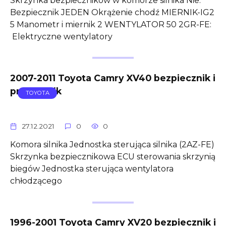
Skrzynka bezpieczników w komorze silnika Nie.
Bezpiecznik JEDEN Okrążenie chodź MIERNIK-IG2
5 Manometr i miernik 2 WENTYLATOR 50 2GR-FE:
Elektryczne wentylatory
2007-2011 Toyota Camry XV40 bezpiecznik i
przekaźnik
TOYOTA
27.12.2021
0
0
Komora silnika Jednostka sterująca silnika (2AZ-FE)
Skrzynka bezpiecznikowa ECU sterowania skrzynią
biegów Jednostka sterująca wentylatora
chłodzącego
1996-2001 Toyota Camry XV20 bezpiecznik i