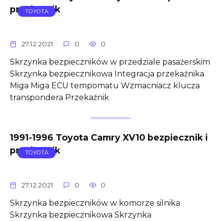
przekaźnik
TOYOTA
27.12.2021
0
0
Skrzynka bezpieczników w przedziale pasażerskim
Skrzynka bezpiecznikowa Integracja przekaźnika
Miga Miga ECU tempomatu Wzmacniacz klucza
transpondera Przekaźnik
1991-1996 Toyota Camry XV10 bezpiecznik i
przekaźnik
TOYOTA
27.12.2021
0
0
Skrzynka bezpieczników w komorze silnika
Skrzynka bezpiecznikowa Skrzynka