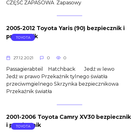
CZĘŚĆ ZAPASOWA Zapasowy
2005-2012 Toyota Yaris (90) bezpiecznik i
przekaźnik
TOYOTA
27.12.2021
0
0
Passagierabteil Hatchback Jedź w lewo
Jedź w prawo Przekaźnik tylnego światła
przeciwmgielnego Skrzynka bezpiecznikowa
Przekaźnik światła
2001-2006 Toyota Camry XV30 bezpiecznik
i przekaźnik
TOYOTA