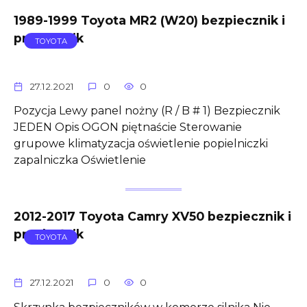
1989-1999 Toyota MR2 (W20) bezpiecznik i
przekaźnik
TOYOTA
27.12.2021
0
0
Pozycja Lewy panel nożny (R / B # 1) Bezpiecznik
JEDEN Opis OGON piętnaście Sterowanie
grupowe klimatyzacja oświetlenie popielniczki
zapalniczka Oświetlenie
2012-2017 Toyota Camry XV50 bezpiecznik i
przekaźnik
TOYOTA
27.12.2021
0
0