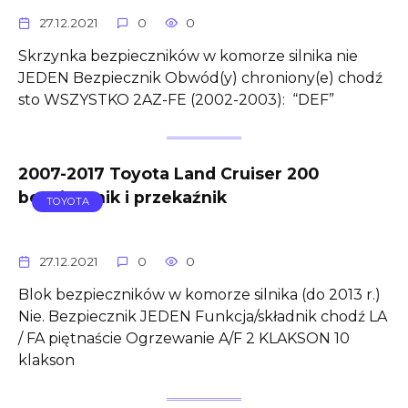
27.12.2021
0
0
Skrzynka bezpieczników w komorze silnika nie
JEDEN Bezpiecznik Obwód(y) chroniony(e) chodź
sto WSZYSTKO 2AZ-FE (2002-2003): “DEF”
2007-2017 Toyota Land Cruiser 200
bezpiecznik i przekaźnik
TOYOTA
27.12.2021
0
0
Blok bezpieczników w komorze silnika (do 2013 r.)
Nie. Bezpiecznik JEDEN Funkcja/składnik chodź LA
/ FA piętnaście Ogrzewanie A/F 2 KLAKSON 10
klakson