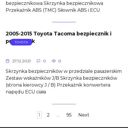
bezpiecznikowa Skrzynka bezpiecznikowa
Przekaźnik ABS (TMC) Siłownik ABS i ECU
2005-2015 Toyota Tacoma bezpiecznik i
przekaźnik
TOYOTA
27.12.2021
0
0
Skrzynka bezpieczników w przedziale pasażerskim
Zestaw wskaźników J/B Skrzynka bezpieczników
(strona kierowcy J / B) Przekaźnik konwertera
napędu ECU ciała
Posts
1
2
…
95
Next
pagination