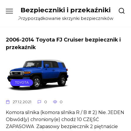
Skip
Bezpieczniki i przekaźniki
to
content
Przyporządkowanie skrzynki bezpieczników
2006-2014 Toyota FJ Cruiser bezpiecznik i
przekaźnik
TOYOTA
27.12.2021
0
0
Komora silnika (komora silnika R / B # 2) Nie. JEDEN
Obwód(y) chroniony(e) chodź 10 CZĘŚĆ
ZAPASOWA Zapasowy bezpiecznik 2 piętnaście