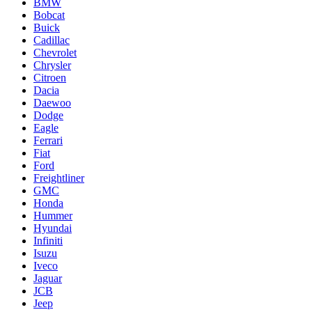
BMW
Bobcat
Buick
Cadillac
Chevrolet
Chrysler
Citroen
Dacia
Daewoo
Dodge
Eagle
Ferrari
Fiat
Ford
Freightliner
GMC
Honda
Hummer
Hyundai
Infiniti
Isuzu
Iveco
Jaguar
JCB
Jeep