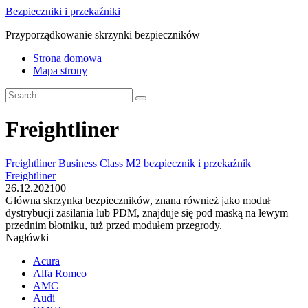
Skip
Bezpieczniki i przekaźniki
to
Przyporządkowanie skrzynki bezpieczników
content
Strona domowa
Mapa strony
Search
for:
Freightliner
Freightliner Business Class M2 bezpiecznik i przekaźnik
Freightliner
26.12.2021
0
0
Główna skrzynka bezpieczników, znana również jako moduł
dystrybucji zasilania lub PDM, znajduje się pod maską na lewym
przednim błotniku, tuż przed modułem przegrody.
Nagłówki
Acura
Alfa Romeo
AMC
Audi