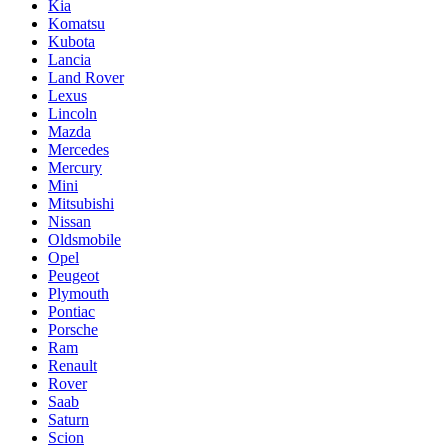
Kia
Komatsu
Kubota
Lancia
Land Rover
Lexus
Lincoln
Mazda
Mercedes
Mercury
Mini
Mitsubishi
Nissan
Oldsmobile
Opel
Peugeot
Plymouth
Pontiac
Porsche
Ram
Renault
Rover
Saab
Saturn
Scion